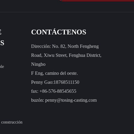
E
CONTÁCTENOS
S
Dirección: No. 82, North Fengheng
Road, Xiwu Street, Fenghua District,
Ningbo
ble
F Eng, camino del oeste.
Penny Gao:18768511150
fax: +86-576-88545655
buzón:
penny@tosing-casting.com
 construcción