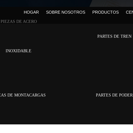
HOGAR
SOBRE NOSOTROS
PRODUCTOS
CE
PIEZAS DE ACERO
ctos
/
Partes de tren
/
Piezas de tren-XK-TR001 (vidrio soluble / sol de s
PARTES DE TREN
INOXIDABLE
ZAS DE MONTACARGAS
PARTES DE PODER