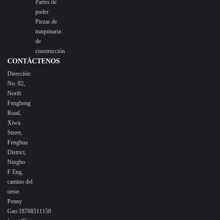
Partes de
poder
Piezas de
maquinaria
de
construcción
CONTÁCTENOS
Dirección:
No. 82,
North
Fengheng
Road,
Xiwu
Street,
Fenghua
District,
Ningbo
F Eng,
camino del
oeste.
Penny
Gao:18768511150