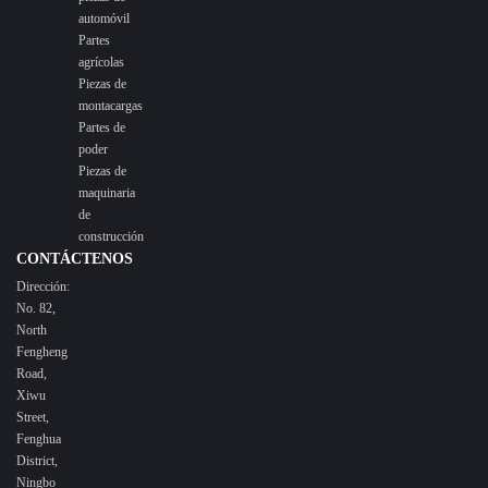
automóvil
Partes
agrícolas
Piezas de
montacargas
Partes de
poder
Piezas de
maquinaria
de
construcción
CONTÁCTENOS
Dirección:
No. 82,
North
Fengheng
Road,
Xiwu
Street,
Fenghua
District,
Ningbo