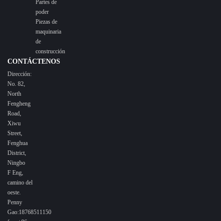
Partes de
poder
Piezas de
maquinaria
de
construcción
CONTÁCTENOS
Dirección:
No. 82,
North
Fengheng
Road,
Xiwu
Street,
Fenghua
District,
Ningbo
F Eng,
camino del
oeste.
Penny
Gao:18768511150