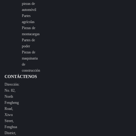
piezas de
automóvil
Partes
agrícolas
Piezas de
montacargas
Partes de
poder
Piezas de
maquinaria
de
construcción
CONTÁCTENOS
Dirección:
No. 82,
North
Fengheng
Road,
Xiwu
Street,
Fenghua
District,