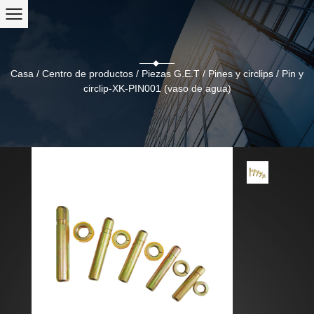
Casa
/
Centro de productos
/
Piezas G.E.T
/
Pines y circlips
/
Pin y
circlip-XK-PIN001 (vaso de agua)