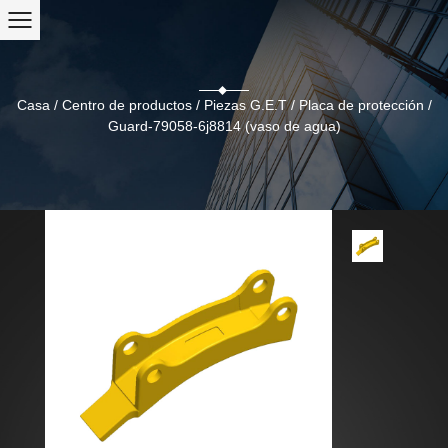
Casa
/
Centro de productos
/
Piezas G.E.T
/
Placa de protección
/
Guard-79058-6j8814 (vaso de agua)