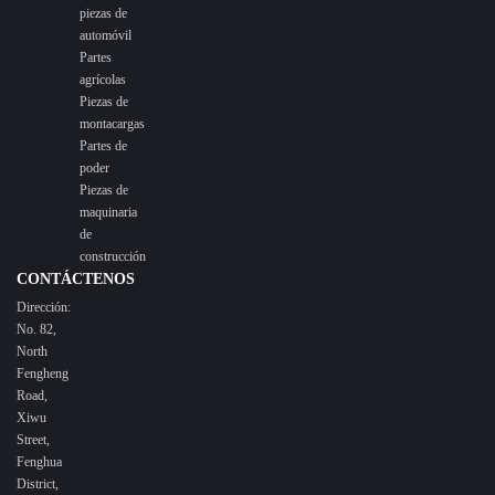
piezas de
automóvil
Partes
agrícolas
Piezas de
montacargas
Partes de
poder
Piezas de
maquinaria
de
construcción
CONTÁCTENOS
Dirección:
No. 82,
North
Fengheng
Road,
Xiwu
Street,
Fenghua
District,