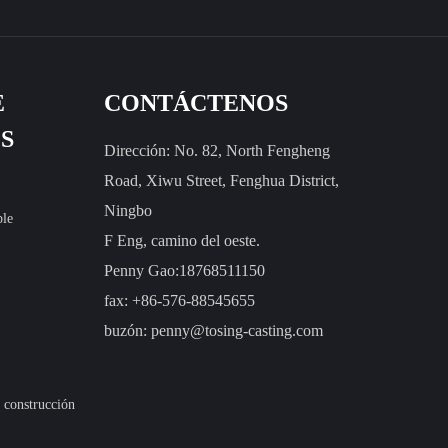
E
CONTÁCTENOS
S
Dirección: No. 82, North Fengheng
Road, Xiwu Street, Fenghua District,
Ningbo
ble
F Eng, camino del oeste.
Penny Gao:18768511150
fax: +86-576-88545655
buzón:
penny@tosing-casting.com
 construcción